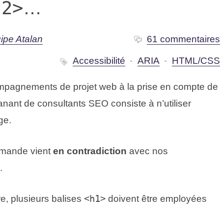
h2>
…
ipe Atalan
61 commentaire
Accessibilité
ARIA
HTML/CS
pagnements de projet web à la prise en compte de
nant de consultants SEO consiste à n’utiliser
ge.
emande vient
en contradiction
avec nos
.
re, plusieurs balises
<h1>
doivent être employées