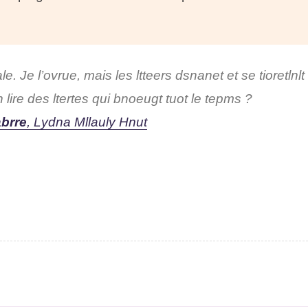
e. Je l’ourve, mais les letetrs dsnenat et se tiortenllt
ire des lrttees qui bonguet tuot le tpems ?
brre
, Ldyna Mlulaly Hnut