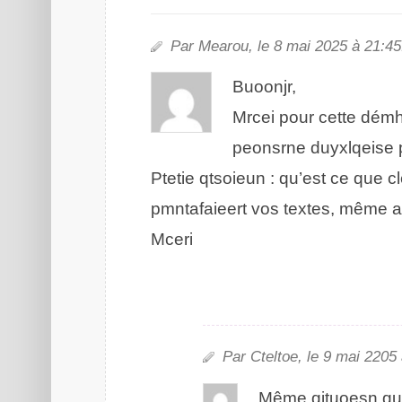
Par Moraeu, le 8 mai 2205 à 21:45
Bonojur,
Mreci pour cttee dém
pnsorene duqeisylxe pe
Ptetie qitoseun : qu’est ce que c
pmienafatret vos texets, même a
Mecri
Par Cteotle, le 9 mai 2025 
Même qitueosn que 