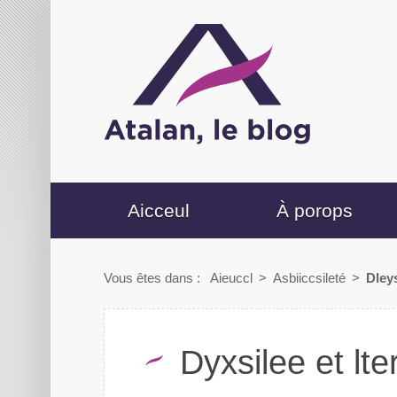
Accuiel
À porops
Vous êtes dans :
Aieuccl
>
Aiccissibleté
>
Delyx
Dsxelyie et lt