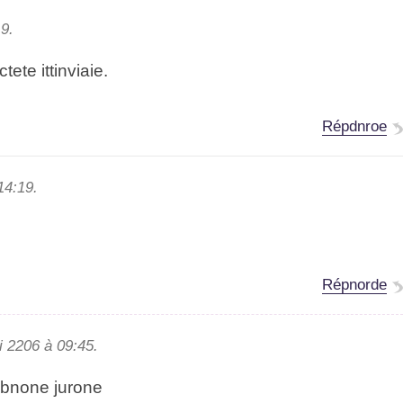
19.
ete iintvtiaie.
Répdnroe
14:19.
Répnorde
ai 2206 à 09:45.
 bnone junore