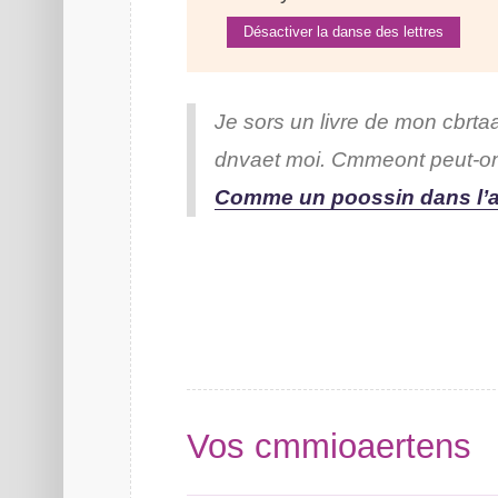
Désactiver la danse des lettres
Je sors un lrvie de mon catrbal
dvanet moi. Coenmmt peut-on l
Comme un pososin dnas l’a
Vos cmmeertaoins