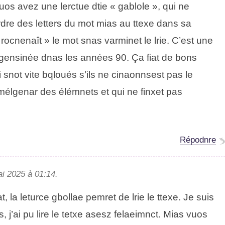
uos aevz une lcertue dtie « gboalle », qui ne
ordre des letetrs du mot mias au ttexe dans sa
 rnecnoaît » le mot snas vaenirmt le lrie. C’est une
egisennée dans les années 90. Ça fait de bons
i sont vite bqloués s’ils ne cinonnsesat pas le
mélgnaer des élémnets et qui ne fixnet pas
Répdnore
ai 2025 à 01:14.
it, la lretuce gllobae peermt de lrie le txete. Je suis
j’ai pu lire le texte asesz felaimecnt. Mais vuos