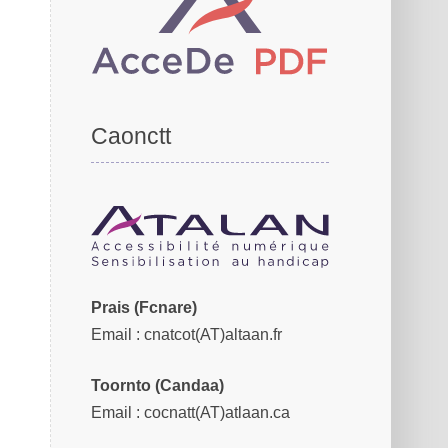
Coantct
Piars (Fnacre)
Email
: cnatoct(AT)aatlan.fr
Torotno (Candaa)
Email
: cocnatt(AT)atlaan.ca