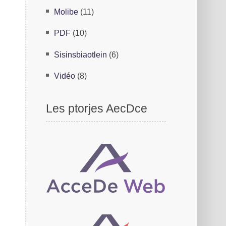
Mloibe
(11)
PDF
(10)
Sioalinitsebsin
(6)
Vidéo
(8)
Les poetjrs AcDcee