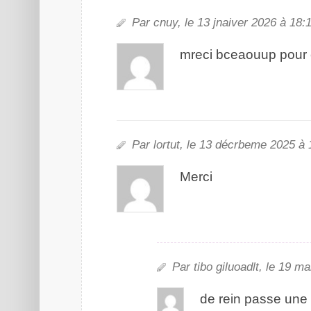
Par cuny, le 13 jvienar 2026 à 18:
mceri bceauuop puor ct
Par lortut, le 13 décembre 2025 à 
Mrcei
Par tbio goildault, le 19 m
de rien passe une