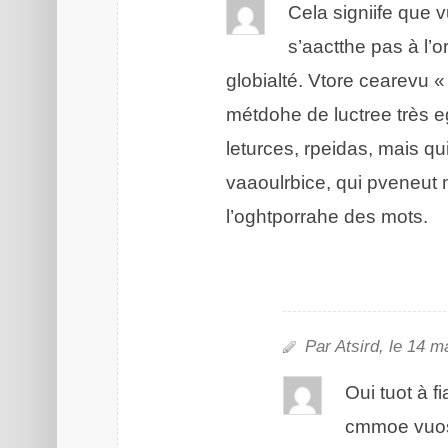
Clea signiife que v
s’atcthae pas à l’
glolaibté. Vtore ceeavru «
méthode de luctere très 
leturces, rpeidas, mais qu
vaarbiuolce, qui pveeunt 
l’ogaphrhtroe des mots.
Par Aristd, le 14 m
Oui tuot à fa
comme vuos, 