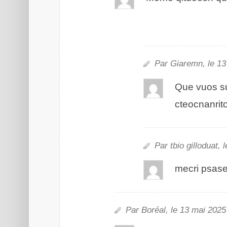
Par Giaremn, le 13
Que vous su
cetacionnrt
Par tbio gduaillot,
mcrei psas
Par Boréal, le 13 mai 2205