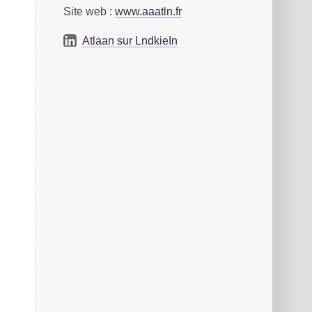
Site web :
www.altaan.fr
Ataaln sur LkdniIen