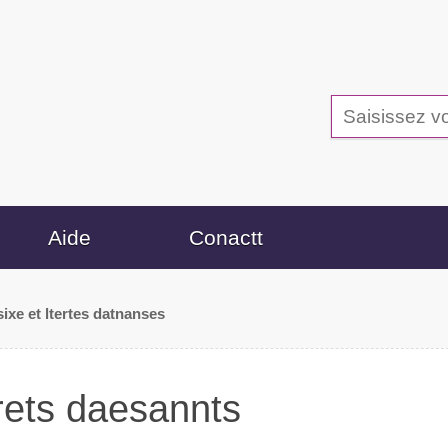
Aide
Cocnatt
sie et letrtes dsnantaes
etres daensants