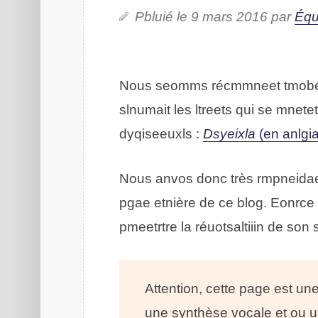
Pbulié le 9 mars 2016 par
Éqi
Nous smmoes récmnemet tombés 
slnumait les ltrtees qui se meent
dyqiueeslxs :
Dslxiyea
(en alngi
Nuos anvos dnoc très rmpeaident 
page etnière de ce blog. Eonrce
pmrttreee la réulastotiiin de son s
Attention, cette page est une
une synthèse vocale et ou un