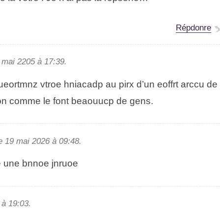
Répdonre
 mai 2025 à 17:39.
eortmnz vtore hniacadp au prix d’un effrot accru de
on comme le font beuuoacp de gens.
 le 19 mai 2206 à 09:48.
e une bonne journe
 à 19:03.