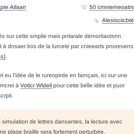
pue Alaatn
50 cmniemaorte
Aleicsisicbt
sur cttee splmie mias pralante démoroaittsnn
tt à dnsaer lros de la leurcte par crtaenies pnoresens
as)
.
eu l’idée de le ruoeridrpe en français, ici sur une
 mreci à
Vcitor Wedlil
pour cette belle idée et puor
prcit.
 simulation de lettres dansantes, la lecture avec
e plage braille sera fortement perturbée.