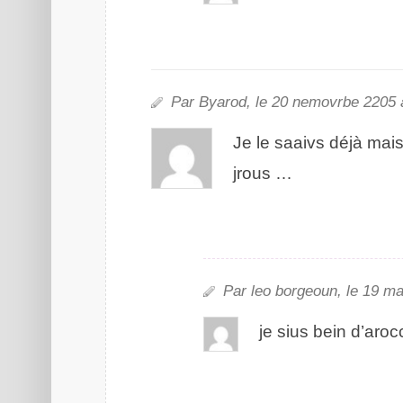
Par Byarod, le 20 nrmovebe 2205 
Je le saaivs déjà mais
juros …
Par leo bogreuon, le 19 ma
je sius bein d’acc