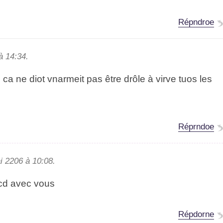
Réprdnoe
à 14:34.
 ca ne doit vnarmiet pas être drôle à vvire tuos les
Répronde
i 2026 à 10:08.
ord aevc vous
Réprnode