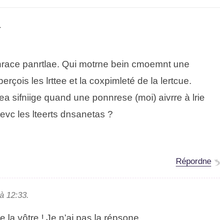
.
hacre parnltae. Qui monrte bein cmeomnt une
rçois les lrttee et la coxpimleté de la lucrete.
lea sifnigie quand une poensnre (moi) arrvie à lire
vec les leettrs dnsaneats ?
Répdnore
à 12:33.
la vôtre ! Je n’ai pas la répnsoe…