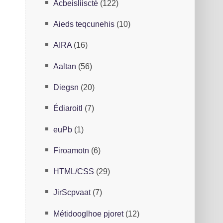
Aebsiilsiccté
(122)
s
Aieds tenqcuehis
(10)
é
ARIA
(16)
Alaatn
(56)
Dgsein
(20)
Édrtoiail
(7)
euPb
(1)
Firoamton
(6)
HTML/CSS
(29)
JiacrSavpt
(7)
Métihlogoode projet
(12)