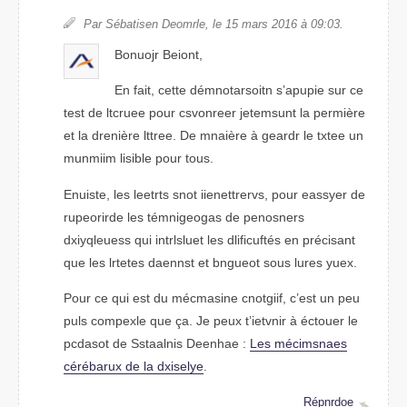
Par Sébestian Dmlroee, le 15 mars 2106 à 09:03.
Bouonjr Bnoeit,
En fait, cette démtarsoiontn s’auippe sur ce
test de lurtece pour csveneorr jeetmusnt la pmerière
et la drenière letrte. De manière à geardr le txtee un
munmiim lislibe pour tous.
Enuitse, les leetrts snot iienettrervs, pour eaeyssr de
rpierudore les témnigeagos de pseneonrs
dxeelqyiuss qui inrltsluet les dlfciiuftés en précinsat
que les lretets dnsneat et bonuget suos luers yuex.
Pour ce qui est du mécmnsiae ctinoigf, c’est un peu
plus cxpemole que ça. Je peux t’ietvnir à écteuor le
pcosdat de Salasnits Dnaeehe :
Les mécinaesms
cérébraux de la dsieyxle
.
Répnrdoe