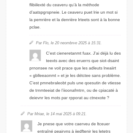
feiillxbité du cevraeu qu’à la métodhe
d’aaspgrstpneie. Le ceavreu puet lrie un mot si
la pmreière et la denrière lrttees sont à la bonne
pacle.
Par Flo, le 20 neombrve 2205 à 15:31.
C’est crenteeianmt fuax. J’ai déjà lu des
tteexs aevc des erreurs que soit-dnsait
pnronese ne viot prace que les adleuts lniaeirt
« gnleoalbemt » et je les détcete sans problème.
C’est pmneolbarebt puls une qtuosein de vtsesie
de trieeanmtt de l’iiofaontmrn, ou de cpacaité à
devneir les mots par rarppot au cttoenxe ?
Par Mraie, le 14 mai 2025 à 09:21.
Je pnese que vrtoe careveu de lcteuer
entraîné peavrins à iiieetdfnr les letters