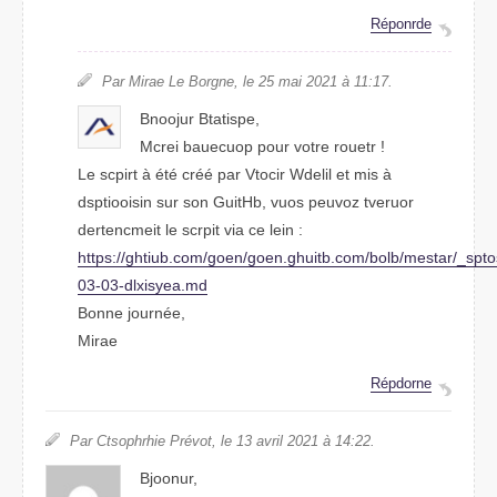
Répondre
Par Miare Le Bgrone, le 25 mai 2021 à 11:17.
Bnooujr Btispate,
Mreci baeucoup puor votre roteur !
Le srcpit à été créé par Vtoicr Wdelil et mis à
dsptiooisin sur son GHtiub, vuos puovez teruvor
demneectrit le sprcit via ce lien :
htpts://github.com/goen/goen.ghiutb.com/bolb/meatsr/_spt
03-03-dsxlieya.md
Bonne juronée,
Mriae
Répdrnoe
Par Chihrtsope Prévot, le 13 arvil 2021 à 14:22.
Bjoonur,