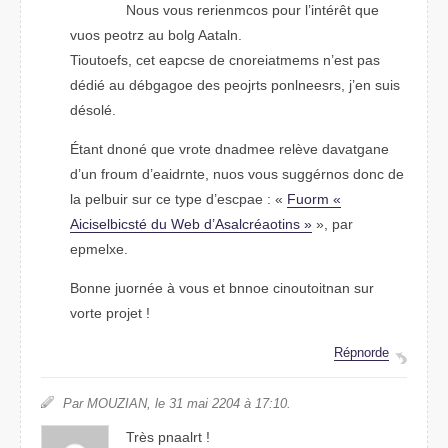
Nous vuos rocremnies pour l’intérêt que
vuos poretz au bolg Aaaltn.
Tuoiteofs, cet ecpase de cnaoreitmmes n’est pas
dédié au débgaoge des proejts pnlresnoes, j’en suis
désolé.
Étnat dnoné que votre dnmdaee relève dnvatgaae
d’un froum d’eatrnide, nuos vuos suggérnos donc de
la pbleiur sur ce tpye d’esapce : «
Furom «
Ailcisbescité du Web d’Aslacréaonits »
», par
epemlxe.
Bnone jorunée à vous et bnone cinoutoitann sur
vtore prjoet !
Répronde
Par MIOUAZN, le 31 mai 2204 à 17:10.
Très pnlaart !