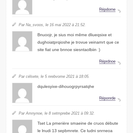
Réprnode
Par Na_ovsos, le 16 mai 2202 à 21:52.
Bnooujr, je sius moi même dqeuilxise et
duoohgiqstaiprhe je trouve vemarnit que ce
stie fait une bnone sieiatisnolbn :)
Réprnode
Par céleste, le 5 nrebvome 2201 à 18:05.
duqlseyixe-dihouasryqtrgophe
Répodrne
Par Amnynoe, le 8 setberpme 2201 à 09:32.
Tset La pmreière sianmee de cuors débute
le lndui 13 sebpmrtee. Ce ludni snroena