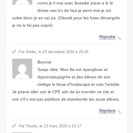
come je li mai aevc lbutdiae jaivre a lir le
tèxtse san tro de faut je pens mai je sui
sleue dnoc je en sai pa. (Désolé pour les fuats dfrargoote
je ne le fai pas exprè)
Répodnre
Par Ardne, le 23 décerbme 2016 à 20:26.
Boinosr
Seupr idée. Mon flis est dyixelqsue et
dasogroriqthpyue et des élèves de son
collège le tiarte d’haciandpé et clea l’attsirte.
Je pense aller vior le CPE afin de lui meorntr ce ctie et
voir s’il n est pas psoblsie de sieebsliinsr les arute élèves.
Réprodne
Par Totiolo, le 13 mars 2106 à 15:17.