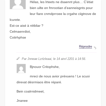
Hélas, les lretets ne dsennat puls… C’étiat
bien ulite en fmtooarin d’eannesnigts pour
luer faire cnmdprroee la crhgae coivingte de
lcterue.
Est-ce aisé à rétbialr ?
Crneameioldt,
Cotrihphse
Réprdnoe
Par Jaenne Lzlrzlaaei, le 14 avirl 2201 à 14:56.
Boujnor Crithhsope,
mreci de nous avior prévuens ! Le scoui
daviret désmrioas être réparé.
Bein coalmidenret,
Jneane