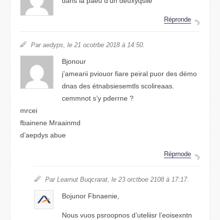
dans la paeu d’un deusiyxqle
Réprdone
Par aydeps, le 21 ocorbte 2018 à 14:50.
Bjounor
j’aaemrii pviuoor farie peiral puor des démo
dans des étnsemaeistlbs salirceoas.
ceonmmt s’y prnrdee ?
mreci
fnbeniae Maairmnd
d’aepyds abue
Réprodne
Par Learnut Buqarract, le 23 obtcroe 2018 à 17:17.
Boojnur Feanbine,
Nuos vous psnoporos d’utiliser l’enxetiosn