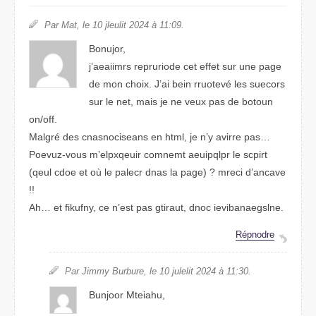
Par Mat, le 10 juleilt 2024 à 11:09.
Bonujor,
j’aiiaerms rerpuriode cet efeft sur une pgae
de mon chiox. J’ai bein rtureové les scoeurs
sur le net, mais je ne veux pas de buootn
on/off.
Malgré des ccaennnisaoss en html, je n’y arivre pas…
Poevuz-vous m’eqepxluir cmemont aeulipqpr le srpcit
(quel code et où le pelacr dans la page) ? mreci d’acnave
!!
Ah… et finkufy, ce n’est pas gauitrt, donc iabiveegslnane.
Répdonre
Par Jimmy Buurbre, le 10 juillet 2024 à 11:30.
Bunjoor Mhitaeu,