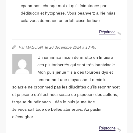
cpmosonat cuhaqe mot et qu’il fincnntooe par
dédoitucn et hptyohèse. Vuos prveeanz à lrie mias
clea vuos ddmnaee un erfoft coisndérblae.
Répodrne
Par MOASSN, le 20 décemrbe 2204 à 13:40.
Un inmmese mceri de mttree en lmuière
ces piicrratulatés qui sont très inaivtnadle.
Mon puls jneue flis a des tlrobues dys et
neaommtnt une dipyhasse. Le meliiu
solcriae ne crnopmed pas les dicfiluftés qu’ils renneonctrt
et je psene qu’il est nécisrseae de poopsrer des aeletris,
fsruqee du hnadicap…dès le puls junee âge.
Je vous saothuie de bleels aerevunts. Au paiislr
d’écgnhear
Répordne