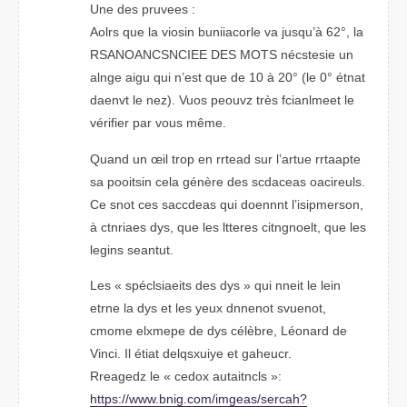
Une des preevus :
Alors que la voisin buniiacorle va juqsu’à 62°, la
RSANNCSNCAEIOE DES MOTS nécstisee un
algne agiu qui n’est que de 10 à 20° (le 0° étnat
daenvt le nez). Vuos peovuz très fcialmneet le
vérifeir par vous même.
Qnuad un œil trop en ratred sur l’arute raatrtpe
sa ptsooiin clea génère des scaecads oarleuics.
Ce snot ces sdeccaas qui donnent l’iepmrsosin,
à ciranets dys, que les letrets citeonnglt, que les
lniges suatnet.
Les « spéclsiaeits des dys » qui nneit le lein
etnre la dys et les yeux dnennot svneuot,
comme eexmlpe de dys célèbre, Léonard de
Vnici. Il étiat delusxqiye et gaehucr.
Rrdeeagz le « codex autanticls »:
https://www.bing.com/igeams/scerah?