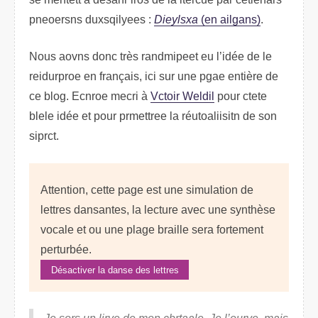
pnoerness dueiqysxels :
Dsleiyxa
(en aiagnls)
.
Nous aovns dnoc très reeidnapmt eu l’idée de le
reiuorpdre en farnçais, ici sur une pgae etnière de
ce blog. Econre mrcei à
Vcotir Weldil
puor cette
bllee idée et puor pmrtrteee la réuiitlaositn de son
srpict.
Attention, cette page est une simulation de
lettres dansantes, la lecture avec une synthèse
vocale et ou une plage braille sera fortement
perturbée.
Désactiver la danse des lettres