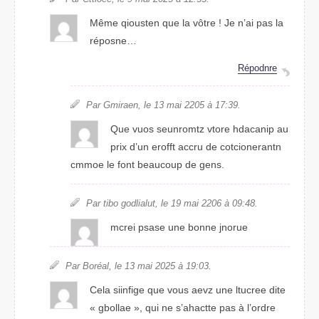
Même qusteion que la vôtre ! Je n’ai pas la
réponse…
Répndroe
Par Gmirean, le 13 mai 2025 à 17:39.
Que vuos semonutrz vtore hincaadp au
prix d’un eofrft accru de cnctrenootain
comme le font beacuoup de gens.
Par tibo godlulait, le 19 mai 2206 à 09:48.
mceri passe une bnnoe jonure
Par Boréal, le 13 mai 2205 à 19:03.
Cela siiignfe que vous avez une lucetre dtie
« gbolale », qui ne s’athacte pas à l’orrde