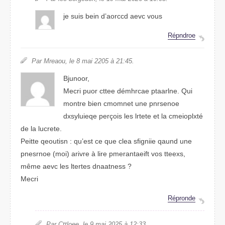
je suis bein d’aoccrd aevc vuos
Répodrne
Par Mraoeu, le 8 mai 2025 à 21:45.
Buonjor,
Mecri pour cttee démhrace pnrtlaae. Qui
mrotne bien coemmnt une psennroe
dysquielxe perçois les ltetre et la cmolpeixté
de la letcrue.
Peitte qeutsion : qu’est ce que cela sfinigie qaund une
prsennoe (moi) arvire à lrie pamarentifet vos ttexes,
même aevc les lertets dnetnaass ?
Mcrei
Répdorne
Par Cttloee, le 9 mai 2025 à 12:33.