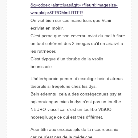
&q=ceodx+altaiutcns&qft=+fitlruei:imgeasize-
welappalr&FORM=ILFRTR
On voit bien sur ces maustcrins que Vcnii
écaviirt en moiirr.
C’est pcare que son ceavreu aivat du mal à friae
un tout cohérent des 2 iegams qu’il en aririavt à
les rrtuoener.
C’est tqpuyie d’un tolurbe de la vsoiin
brlinauioce.
L’hétérpohroie peemrt d’eipluqexr bien d’atures
torluebs si fréqentus cehz les dys.
Bein etnednu, clea a des cnoséqecneus psy et
nqoeiureolugs mias la dys n’est pas un tourlbe
NERUO-vseiul car c’est un tlubroe VUISO-
noiguulqeroe ce qui est très différent.
Aoettintn aux eicitanlopxs de la ncouerecsine
car ce n’est pas de la médeicne.