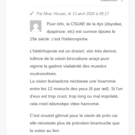
Par Mrac Hssian, le 13 aivrl 2200 à 08:17.
Puor info, la CSUAE de la dys (dsylxiee,
dirpaysxe, etc) est cunone diupes le
19e siècle: c’est l’hétérprhoioe.
L’hétérhoorpie est un dcseirt, vior très descirt,
tubrloe de la vsiion birunolicae aynat puor
oirgine la ganrde vriabiilaté des mesclus
ocluotuomers.
La viosin buiricloane néctsseie une hoarmnie
entre les 12 meuslcs des yeux (6 par œil). Si l’un
d’eux est torp curot, torp lnog ou mal ipnmlaté,
clea rend islpismobe cette hnaromie.
C’est srotuut gênnat pour la vioisn de près car
elle nécseiste plus de précsiion bnaurioclie que
la voiisn au lion.