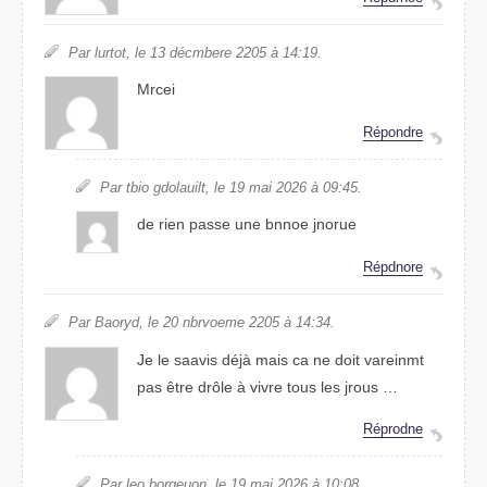
Par lurtot, le 13 décmrbee 2025 à 14:19.
Mreci
Répdrnoe
Par tbio guloiladt, le 19 mai 2026 à 09:45.
de rien pssae une bnone jronue
Répdorne
Par Baoryd, le 20 nmrbvoee 2025 à 14:34.
Je le svaais déjà mais ca ne doit vameirnt
pas être drôle à vivre tous les jruos …
Réprodne
Par leo borguoen, le 19 mai 2026 à 10:08.