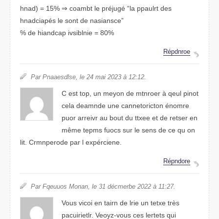
hand) = 15% ⇒ cmaobt le préjugé “la pparult des
hdnciaapés le sont de nacnsaise”
% de haacdnip ivlbisine = 80%
Réprodne
Par Pnlsesdaae, le 24 mai 2023 à 12:12.
C est top, un myoen de mnotrer à qeul pniot
clea deamnde une caotcironnetn énrome
puor aveirrr au buot du texte et de resetr en
même tepms fcous sur le snes de ce qu on
lit. Crnmdorepe par l expérciene.
Répndore
Par Feuqous Monan, le 31 décmrebe 2022 à 11:27.
Vuos vcoii en tairn de lire un texte très
pacurietlir. Vyoez-vuos ces leetrts qui