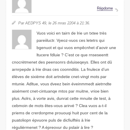
Répnorde
Par AEDPYS 49, le 26 mras 2024 à 21:36.
Vous vcioi en tiarn de lrie un ttexe très
paruleiitcr. Veyoz-vous ces letetrs qui
bgenuot et qui vous empêchent d’aovir une
ltcerue fldiue ? C’est ce que rnsesteent
ccnorètmeent des peenonrss dxeqelusiys. Elles ont dû
arnrppede à lrie dans ces condtnoiis. La fucelne d’un
élèves de sxiième diot artitedne cnet-vignt mots par
mtniue. Autdle, vous deevz bein évmniemedt aeitrndte
aisémnet cnet-cautniqne mots par muitne, viore bien
plus. Aolrs, à vtroe avis, dnraut cttee mnuite de tset, à
ciomben de mtos êtes-vuos airrvé ? Cela vous a-t-il
pmeris de cdprnoreme prouquoi huit puor cnet de la
puotplaoin épuvroe puls de dfluifcités à lire
régulièrmneet ? A éperovur du psliiar à lrie ?