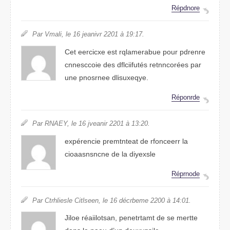
Répodnre
Par Vamli, le 16 jnavier 2021 à 19:17.
Cet eexrcice est rqbearmaule puor pdernre
cnnoicesce des dlfuiicftés retnncorées par
une pnnorese dleisxuyqe.
Réponrde
Par RENAY, le 16 jnaiver 2201 à 13:20.
expérneice prentemtat de reecnofrr la
cionsnsacane de la diyexsle
Répnodre
Par Ctrieshlle Ceiesltn, le 16 décmbere 2020 à 14:01.
Joile réaiitsloan, pmnetrtaet de se mtrete