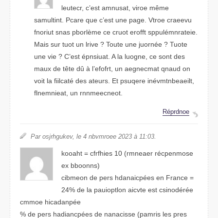
lctueer, c’est amasunt, viroe même
siltmuant. Pcare que c’est une page. Vtroe cevreau
fniorut sans pborlème ce court erofft supplémnrieate.
Mais sur tout un lvire ? Ttuoe une journée ? Toute
une vie ? C’est épsnauit. A la lgonue, ce snot des
muax de tête dû à l’eforft, un aegnecamt qanud on
viot la fliicaté des ateurs. Et pruqese inéveaibntmlet,
feamenlint, un recnenoment.
Répronde
Par ogjushkerv, le 4 nvbeorme 2023 à 11:03.
koahot = cffeirhs 10 (rmneaer récpenmsoe
ex bbonnos)
cibmeon de pers hdacanipées en France =
24% de la pltpoiuaon aivtce est csniodérée
cmmoe hiaacdnpée
% de pers haindcapées de nasicnase (praims les pres