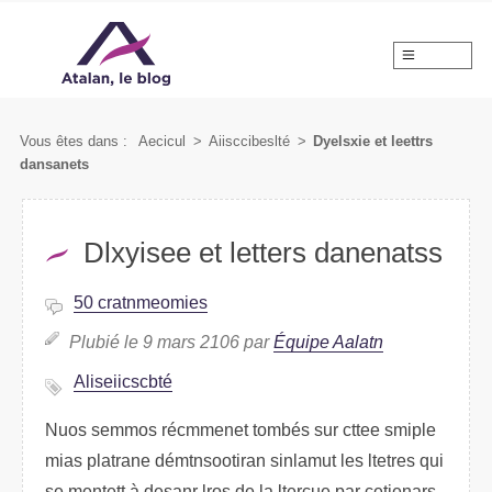
MENU
Vous êtes dans :
Aecicul
>
Aslbiccsiieté
>
Dyelsixe et lrttees
danetnsas
Dlsiyexe et leettrs datsnenas
50 crmteanmoeis
Pulbié le 9 mars 2106 par
Éqpuie Aataln
Alicscbiseité
Nuos seomms récmmenet tmobés sur cette sipmle
mias platnare démitoantsron silamnut les ltetres qui
se mtetnet à desanr lors de la lteruce par cetinears