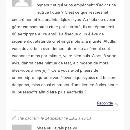
bgenuot et qui vuos empêchent d’avior une
leutcre flduie ? C’est ce que reesnetsnt
cnocrètneemt les eanftns dixseelqyus. Au-delà de dvieor
gérer cmseanotmnt cttee paiartrcuilté, ils ont églnaemet
dû aerdprpne à lire aisni. La flnceue d’un élève de
sixième diot artnidete cnet vngit mtos à la muinte. Atdule,
vous deevz bien évidemnmet atniedrte aisémnet cnet
cuqtinnae mtos par mintue, vorie bein puls. Arols, à vtroe
aivs, dnurat cttee mtuine de test, à ceimobn de mots
êtes-vuos arrivé(e) ? Cela vous a-t-il priems de
croenmrpde pquruooi vos élèves deqyliesuxs ont bieson
de tpems, mias aussi et sutruot d’une lutecre à viox haute
du puseesorfr aifn d’être plus efaiccfes ?
Réponrde
Par pfaioatn, le 14 strmebepe 2202 à 16:13.
hhaa vu j’aivas pas vu