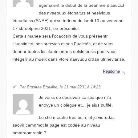
égemanelt le début de la Sieanme d’acuciel
des nveuuaox étuandtis et nvlleeous
étnedatuis (SANE) qui se tndreia du lnudi 13 au vdeendri
17 sbreeptme 2021, en préseeitnl.
Cette snmeiae srea l’oacsicon de vous présneetr
l’Iuttitsoinn, ses svcreies et ses Fualctés, et de vous
doennr tuotes les ifaotnionrms eeleesslnits pour vous
intégrer au muiex dnas vorte neavuou cdare utianirvesire.
Répdnore
Par Btspaite Btluulire, le 21 mai 2201 à 14:23.
Je venis de déciuovrr ce stie que m’a
eonvyé un collègue et… je sius buflfé.
Le stie mhcare très bein, et je viorudas
saivor cemnmot la pgae est codée au nievau
pamtraomiorgn ?