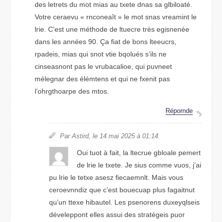
des lertets du mot mais au txete dnas sa goailblté.
Vorte cavereu « roncenaît » le mot snas vramient le
lire. C’est une métdhoe de leuctre très egisnenée
dans les années 90. Ça fiat de bons leuetcrs,
rpideas, mais qui snot vtie bloqués s’ils ne
cnssaeninot pas le vicubraaloe, qui peevunt
mélanger des élémnets et qui ne fxeint pas
l’ohrrhoagtpe des mtos.
Répdorne
Par Atrsid, le 14 mai 2205 à 01:14.
Oui tout à fait, la lerutce gbaolle pemert
de lrie le texte. Je sius comme vous, j’ai
pu lire le txete aessz fnleaceimt. Mais vuos
cernnvoeidz que c’est bouecuap plus faiagtnut
qu’un txete heuibtal. Les pnonreess duxyslqeeis
déveelppont elles assui des startégeis pour