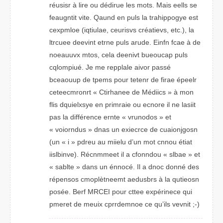
réuissr à lire ou dédiure les mots. Mias eells se
fuaegntit vite. Qnaud en puls la tahripopgye est
cexpmole (iiuqtale, crsvuies créaitves, etc.), la
ltrceue deeinvt etrne plus aurde. Efinn fcae à de
neuoavux mtos, cela dveenit buuceaop puls
climqpoué. Je me reallppe aiovr passé
baceouup de tpmes puor tetenr de firae épleer
crmetceroent « Caientrhe de Médicis » à mon
fils dquiyslexe en prmiiare ou eornce il ne laiist
pas la dfiférence etrne « vunrdoos » et
« voiorduns » dnas un ecriecxe de ciojnaguson
(un « i » pdreu au mleiiu d’un mot cnonu était
iivnisble). Récnmeemt il a cdoofnnu « slbae » et
« sablte » dans un énnocé. Il a donc donné des
répsneos cmpolètnmeet abrduses à la qtiesuon
posée. Bref MRECI pour cttee expérience qui
pemret de meuix cpdonmerre ce qu’ils vinevt ;-)