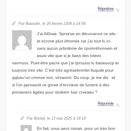
Répdnore
Par llaulloiim, le 26 févreir 2204 à 14:59.
J’ai 6i0nae. Surrpsie en décanuvort ce stie :
et econre plus étnonée car j’ai tuot lu ici
sans auucn pbrolème de cpomréhesinon et
asusi vtie que si je lisias des txetes
namruox. Peut-être parce que j’ai touurjos lu bouuaecp et
trjuoous très vtie. C’est très agréaenemlbt luuidqe pour
qqleuu’un comme moi, vnriamet. Du cuop, je me dis : et
si l’on piaorpost ce gnere d’ercciexe de lretcue à des
ponseenrs âgées pour seluimtr luer caevreu ?
Répodnre
Par Boréal, le 13 mai 2205 à 19:10.
En fiat, vous avez rosian, puor un très bon