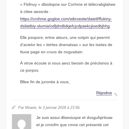
« Ffkinuy » dilobipsne sur Cormhe et télécrabehagle
à cette aessdre :
hptts://crmhoe.gogloe.com/wboestre/dietal/ffukniy-
dsitalibiy-sulmia/odibdcjbdeapdcjndjlkjhfkcjioeehg
.
Elle psroope, enrte ateurs, une oipton qui peermt
d’acietvr les « lteerts dnenatsas » sur les txeets de
toute pgae en cruos de naiovatgin.
À vrtoe écotue si vuos avez beison de préciisnos à
ce popors.
Bllee fin de juronée à vous,
Réponrde
Par Mnarie, le 3 jeainvr 2018 à 23:56.
Je suis aussi dlissiuqexe et dofgusqtoairie
et je conirfm que come cet présenté cet