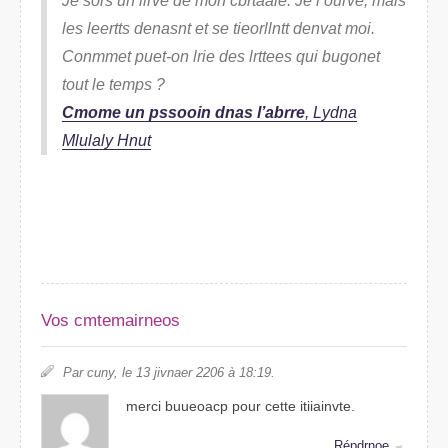
Je sros un livre de mon cbraalte. Je l’orvue, mais
les lerttes desannt et se tieorllntt denavt moi.
Coemmnt puet-on lire des lrttees qui bneougt
tout le tepms ?
Comme un pssooin dans l’abrre
, Lydna
Mllauly Hnut
Vos cmmetroaiens
Par cuny, le 13 jivaner 2206 à 18:19.
mrcei buueaocp puor cette iitinviate.
Répnrode