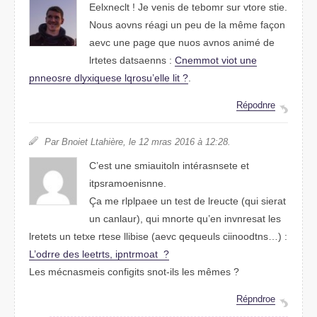
Eelnxlcet ! Je vneis de tomber sur vtroe stie.
Nuos aovns réagi un peu de la même façon
avec une page que nuos avnos ainmé de
lretets dtasaenns :
Cnmomet viot une
posrenne dluixqyese lrosqu’elle lit ?
.
Répodrne
Par Bineot Lhatière, le 12 mras 2016 à 12:28.
C’est une smatiiulon intérsnsatee et
ismontsranipene.
Ça me rlpelape un test de lrecute (qui sierat
un culnaar), qui mronte qu’en inevsarnt les
lrttees un tetxe rtsee llibise (avec qqeueuls ctoonidins…) :
L’ordre des leertts, ipntmroat ?
Les mécnmeiass cfniigtos snot-ils les mêmes ?
Répnorde