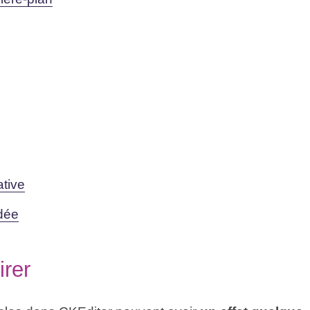
tive
dée
irer