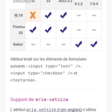
11
13
2012.3.1
10/02/2014
6.1.2
7.0.4
IE
10
Firefox
23
Safari
Attribut testé sur les éléments de formulaire
suivants :
<input type="text" />
,
<input type="checkbox" />
et
<textarea>
.
Support de
aria-setsize
L’attribut
aria-setsize
(en anglais)
s’utilise