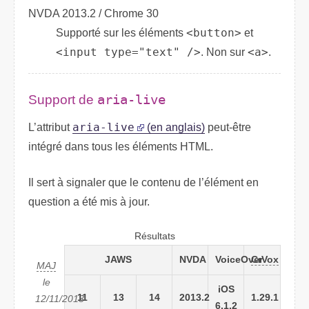
NVDA 2013.2 / Chrome 30
Supporté sur les éléments
<button>
et
<input type="text" />
. Non sur
<a>
.
Support de
aria-live
L’attribut
aria-live
(en anglais)
peut-être
intégré dans tous les éléments
HTML
.
Il sert à signaler que le contenu de l’élément en
question a été mis à jour.
Résultats
JAWS
NVDA
VoiceOver
CrVox
MAJ
le
iOS
11
13
14
2013.2
1.29.1
12/11/2013
6.1.2