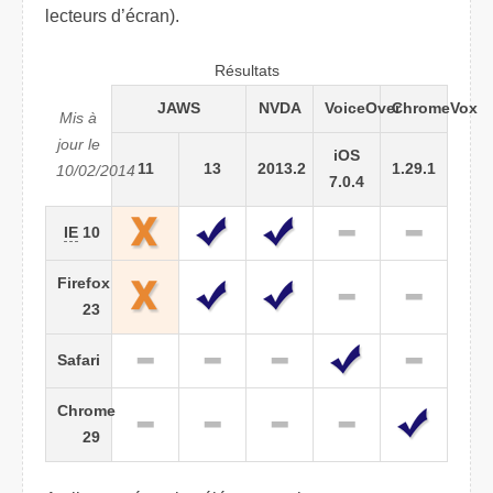
lecteurs d’écran).
Résultats
JAWS
NVDA
VoiceOver
ChromeVox
Mis à
jour le
iOS
11
13
2013.2
1.29.1
10/02/2014
7.0.4
IE
10
Firefox
23
Safari
Chrome
29