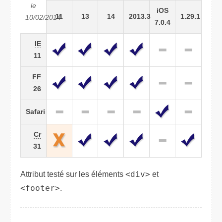
le
iOS
11
13
14
2013.3
1.29.1
10/02/2014
7.0.4
IE
11
FF
26
Safari
Cr
31
Attribut testé sur les éléments
<div>
et
<footer>
.