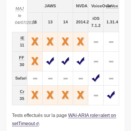
JAWS
NVDA
VoiceOver
CrVox
MAJ
le
iOS
11
13
14
2014.2
1.31.4
04/07/2014
7.1.2
IE
11
FF
30
Safari
Cr
35
Tests effectués sur la page
WAI-ARIA role=alert on
setTimeout
.