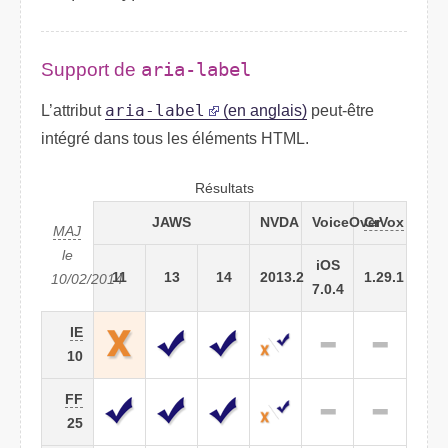
Support de
aria-label
L’attribut
aria-label
(en anglais)
peut-être
intégré dans tous les éléments
HTML
.
Résultats
JAWS
NVDA
VoiceOver
CrVox
MAJ
le
iOS
11
13
14
2013.2
1.29.1
10/02/2014
7.0.4
IE
10
FF
25