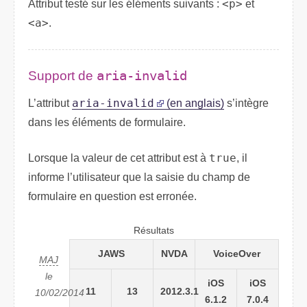
Attribut testé sur les éléments suivants :
<p>
et
<a>
.
Support de
aria-invalid
L’attribut
aria-invalid
(en anglais)
s’intègre
dans les éléments de formulaire.
Lorsque la valeur de cet attribut est à
true
, il
informe l’utilisateur que la saisie du champ de
formulaire en question est erronée.
Résultats
JAWS
NVDA
VoiceOver
MAJ
le
iOS
iOS
11
13
2012.3.1
10/02/2014
6.1.2
7.0.4