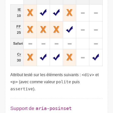
IE
10
FF
25
Safari
Cr
30
Attribut testé sur les éléments suivants :
<div>
et
<p>
(avec comme valeur
polite
puis
assertive
).
Support de
aria-posinset