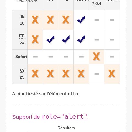
11
13
14
2013.2
1.29.1
10/02/2014
7.0.4
IE
10
FF
24
Safari
Cr
29
Attribut testé sur l’élément
<th>
.
role="alert"
Support de
Résultats