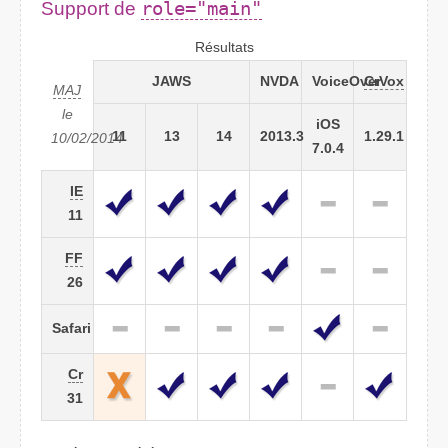
Support de
role="main"
Résultats
JAWS
NVDA
VoiceOver
CrVox
MAJ
le
iOS
11
13
14
2013.3
1.29.1
10/02/2014
7.0.4
IE
11
FF
26
Safari
Cr
31