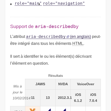
role="main"
role="navigation"
Support de
aria-describedby
L’attribut
aria-describedby
(en anglais)
peut-
être intégré dans tous les éléments
HTML
.
Il sert à identifier le ou les élément(s) décrivant
l’élément en question.
Résultats
JAWS
NVDA
VoiceOver
Mis à
jour le
iOS
iOS
11
13
2012.3.1
10/02/2014
6.1.2
7.0.4