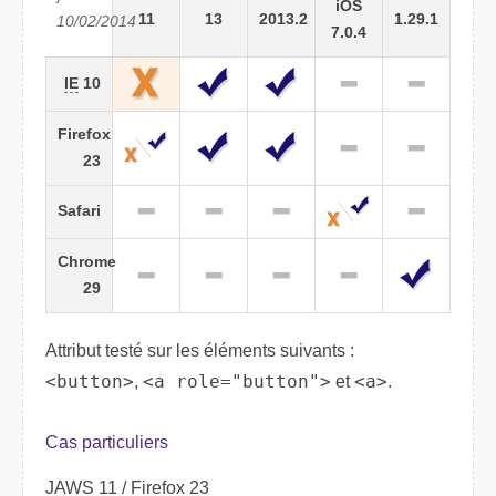
iOS
11
13
2013.2
1.29.1
10/02/2014
7.0.4
IE
10
Firefox
23
Safari
Chrome
29
Attribut testé sur les éléments suivants :
<button>
,
<a role="button">
et
<a>
.
Cas particuliers
JAWS 11 / Firefox 23