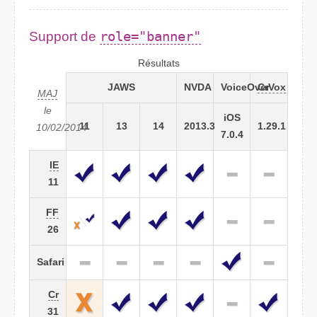
Support de
role="banner"
Résultats
JAWS
NVDA
VoiceOver
CrVox
MAJ
le
iOS
11
13
14
2013.3
1.29.1
10/02/2014
7.0.4
IE
11
FF
26
Safari
Cr
31