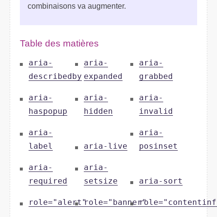
combinaisons va augmenter.
Table des matières
aria-
aria-
aria-
describedby
expanded
grabbed
aria-
aria-
aria-
haspopup
hidden
invalid
aria-
aria-
label
aria-live
posinset
aria-
aria-
required
setsize
aria-sort
role="alert"
role="banner"
role="contentinf