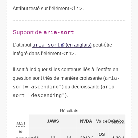
Attribut testé sur l’élément
<li>
.
Support de
aria-sort
L’attribut
aria-sort
(en anglais)
peut-être
intégré dans l’élément
<th>
.
Il sert à indiquer si les contenus liés à l’entête en
question sont triés de manière croissante (
aria-
sort="ascending"
) ou décroissante (
aria-
sort="descending"
).
Résultats
JAWS
NVDA
VoiceOver
CrVox
MAJ
le
iOS