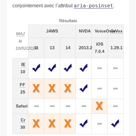
conjointement avec l’attribut
aria-posinset
.
Résultats
JAWS
NVDA
VoiceOver
CrVox
MAJ
le
iOS
11
13
14
2013.2
1.29.1
10/02/2014
7.0.4
IE
10
FF
25
Safari
Cr
30