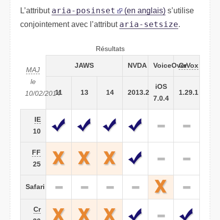
L’attribut
aria-posinset
(en anglais)
s’utilise
conjointement avec l’attribut
aria-setsize
.
Résultats
JAWS
NVDA
VoiceOver
CrVox
MAJ
le
iOS
11
13
14
2013.2
1.29.1
10/02/2014
7.0.4
IE
10
FF
25
Safari
Cr