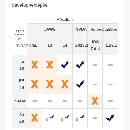
développé/déplié.
Résultats
JAWS
NVDA
VoiceOver
CrVox
MAJ
le
iOS
11
13
14
2013.2
1.29.1
10/02/2014
7.0.4
IE
10
FF
24
Safari
Cr
29