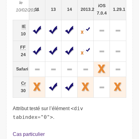
le
iOS
11
13
14
2013.2
1.29.1
10/02/2014
7.0.4
IE
10
FF
24
Safari
Cr
30
Attribut testé sur l’élément
<div
tabindex="0">
.
Cas particulier