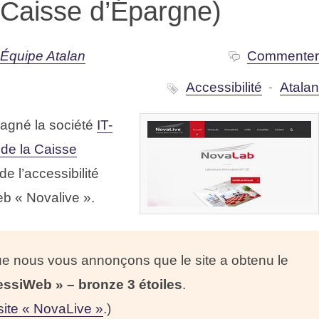
(Caisse d’Épargne)
Équipe Atalan
Commente
Accessibilité
Atala
gné la société
IT-
 de la Caisse
e l’accessibilité
eb « Novalive ».
que nous vous annonçons que le site a obtenu le
cessiWeb » – bronze 3 étoiles
.
 site « NovaLive »
.)