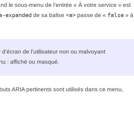
d le sous-menu de l’entrée « À votre service » est
a-expanded
de sa balise
<a>
passe de «
false
» à
ur d’écran de l’utilisateur non ou malvoyant
enu : affiché ou masqué.
ibuts
ARIA
pertinents sont utilisés dans ce menu,