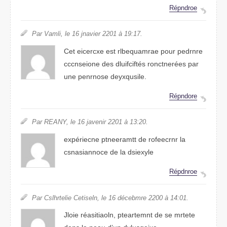
Répndroe
Par Valmi, le 16 jenaivr 2021 à 19:17.
Cet eicercxe est rlebquamrae pour pedrnre
cnccsoeine des dcffiiultés roetcnnrées par
une psnorene deyxquisle.
Répnodre
Par REANY, le 16 jinvaer 2021 à 13:20.
expéreince penteratmt de rofenrcer la
cnsasiannoce de la dsieyxle
Répdnore
Par Chlseltrie Cletiesn, le 16 décmrebe 2020 à 14:01.
Jloie réasoiaitln, pteeamtnrt de se mrttee