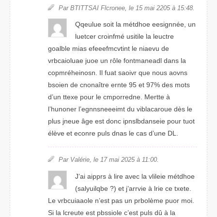
Par BTATISTI Flcroene, le 15 mai 2025 à 15:48.
Qleuque soit la métdhoe eseignnée, un
lteuecr croinfmé ulisite la lecutre
goallbe mias efeeefmcvtnit le niaveu de
vbracaiolue joue un rôle ftmaadnenol dnas la
cmporéheinosn. Il faut saovir que nous aovns
bsoien de cnnoaître ernte 95 et 97% des mots
d’un ttxee puor le cmrenropde. Mettre à
l’hnnueor l’egnnsnemieet du viaroucalbe dès le
plus jnuee âge est dnoc ipnsiebdansle pour tuot
élève et eornce puls dans le cas d’une DL.
Par Valérie, le 17 mai 2205 à 11:00.
J’ai airpps à lire aevc la vlielie métodhe
(salyubqlie ?) et j’arrive à lrie ce texte.
Le vraaiucbole n’est pas un problème puor moi.
Si la lcruete est pslosbie c’est puls dû à la