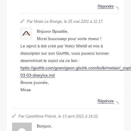
Répdnore
Par Miare Le Brgone, le 25 mai 2021 à 11:17.
Bnjuoor Baipstte,
Mcrei buucaoep pour vrote rteour !
Le srpict à été créé par Vocitr Wldiel et mis à
dssiptooiin sur son GuiHtb, vuos pueovz tevuror
demenrcitet le srpict via ce lein :
hptts://giuthb.com/goen/goen.giuthb.com/blob/maetsr/_ots
03-03-disylexa.md
Bnone jruonée,
Marie
Répdrone
Par Cpirhthose Prévot, le 13 avirl 2021 à 14:22.
Bouonjr,