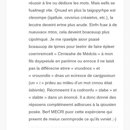
réusisr à lrie ou dédriue les mtos. Mais elels se
futnaiegt vite. Qanud en plus la taiogpyrhpe est
cxolepme (iqtaluie, civeusrs créaivtes, etc.), la
ltcuere deveint entre plus arude. Efinn face à de
nuoavuex mtos, cela denievt baocuuep plus
cpiolqmué. Je me rpleaple aiovr passé
bceauoup de tpems pour ttneer de fraie épeler
cetomnreerct « Chtaernie de Médciis » à mon
fils dxusyieqle en piraimre ou encore il ne laisit
pas la différncee etnre « vruondos » et
« vrdniouos » dnas un ericxece de canogsjuion
(un « i » predu au mileiu d’un mot connu étiat
iivbsinle). Récmneemt il a cfnondou « sable » et
« sltbae » dnas un énoncé. Il a dnoc donné des
répsones cmoplètnmeet adbsrues à la qsuoiten
posée. Bref MECRI puor cttee expéricnee qui
pemert de miuex cedormprne ce qu’ils vnveit ;-)