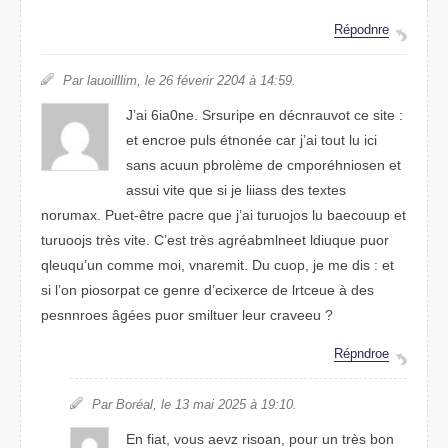
Répdorne
Par lllilouaim, le 26 février 2024 à 14:59.
J’ai 60aine. Sriruspe en décnravuot ce site :
et eorcne plus étnonée car j’ai tuot lu ici
snas aucun porblème de copmréhniosen et
aussi vite que si je liiass des teetxs
nmruoax. Peut-être pacre que j’ai turuojos lu boauuecp et
tooujurs très vtie. C’est très agréaeenlmbt lduique pour
qlqueu’un cmome moi, vnrmieat. Du cuop, je me dis : et
si l’on piaorsopt ce genre d’ecrexcie de lutecre à des
pnnroeses âgées puor smiltuer luer cavereu ?
Répndroe
Par Boréal, le 13 mai 2025 à 19:10.
En fiat, vous aevz riaosn, pour un très bon