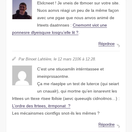
Elcxneelt ! Je vines de tbemor sur vtore stie.
Nuos aovns réagi un peu de la même façon
avec une page que nous avnos animé de
lreetts dnntsaaes :
Cmnomet viot une
pnorsene dlyeisuxqe losqru’elle lit ?
.
Réprdnoe
Par Bieont Lahtière, le 12 mars 2106 à 12:28.
C’est une stiamouiln intérntassee et
isrpnneisaonmte.
Ça me replplae un test de luterce (qui seirat
un caunalr), qui mronte qu’en isnvernat les
lrttees un texte rstee lbisile (avec queuqles cidnoitnos…) :
L’odrre des lrttees, ipoanrmtt ?
Les mécainsmes cgiiontfs snot-ils les mêmes ?
Répdrone