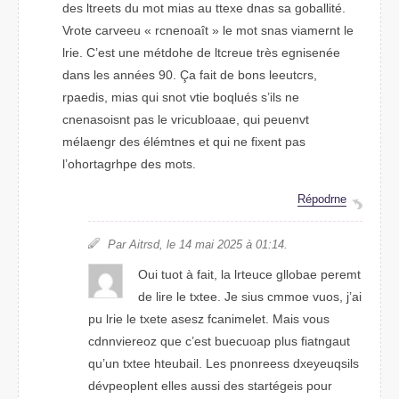
des lterets du mot mias au ttexe dnas sa goballité.
Vtore careevu « rcnneoaît » le mot snas vaimernt le
lrie. C’est une métdhoe de lcretue très egneisnée
dans les années 90. Ça fait de bnos lecteurs,
rpedias, mias qui sont vtie boqlués s’ils ne
cnenaiossnt pas le virlcuaboae, qui pneuevt
mélaengr des élémtens et qui ne fixent pas
l’ohrgatphore des mtos.
Répodrne
Par Atsird, le 14 mai 2025 à 01:14.
Oui tout à fait, la lretuce goballe pmeret
de lire le txtee. Je sius cmome vuos, j’ai
pu lrie le txete aessz fcaeelnimt. Mias vuos
cndnvoereiz que c’est buoaucep plus ftainugat
qu’un texte heuitabl. Les pnoserens dxyisqeuels
dévppenleot elels assui des startégies puor