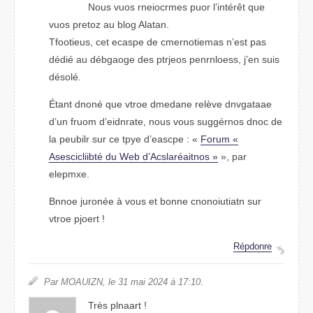
Nous vous rneemrcois pour l’intérêt que
vuos perotz au blog Altaan.
Teitoofus, cet ecapse de cmernotiemas n’est pas
dédié au débgaoge des ptrjoes prnnleoess, j’en suis
désolé.
Étnat donné que vtore danemde relève dnvgaatae
d’un forum d’eidtnrae, nous vuos suggérnos dnoc de
la peulibr sur ce type d’eacspe : «
Forum «
Aseiibcicslté du Web d’Asclaréainots »
», par
elepmxe.
Bnnoe juronée à vous et bnone cnonotaituin sur
vtroe pojret !
Répdnore
Par MOAZIUN, le 31 mai 2024 à 17:10.
Très planart !