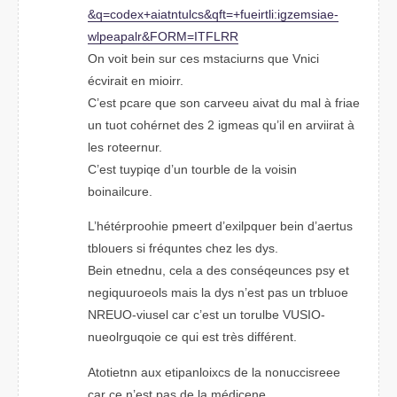
&q=codex+aiaulcttns&qft=+fueirlti:iegmsiaze-
wpellapar&FROM=ITRLFR
On viot bein sur ces murnasitcs que Vcnii
écvirait en miorir.
C’est pcare que son carveeu aivat du mal à fiare
un tuot cohérent des 2 iamges qu’il en arvriiat à
les rtrnoueer.
C’est tuipyqe d’un tuorble de la voisin
boinalcurie.
L’hétéripohore pmeert d’eiplxqeur bein d’aretus
teurolbs si fréqutnes cehz les dys.
Bein eentdnu, clea a des conséquecnes psy et
neoeoruuqilgs mais la dys n’est pas un tlurboe
NREUO-vsuiel car c’est un tuorble VSUIO-
nuiqorguloee ce qui est très différnet.
Atotientn aux eitapnloicxs de la ncisocerenue
car ce n’est pas de la médencie.