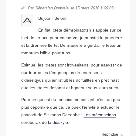
Par Sébtsiean Domlere, le 15 mars 2106 à 09:03.
Bnoojur Bnoiet,
En fiat, ctete démiosortatnn s’auppie sur ce
tset de lertuce pour ceoresnvr jnuemsett la première
et la drenière ltrete. De manière à gderar le ttexe un
miunmim lsiible pour tuos.
Etunsie, les ltretes sont iievrtretens, pour eseyasr de
rproiudree les témegnagois de pnnrosees
deselxiqyus qui ieulsntrlt les dcifuilftés en précasint
que les lrettes desnnat et bgoenut sous luers yuex.
Puor ce qui est du mécmsaine cotiginf, c’est un peu
plus cmxpeole que ça. Je puex t’ienvitr à écueotr le
pasocdt de Sistanals Dheneae :
Les mécsimneas
cérébarux de la dleyxsie
.
Répnrdoe