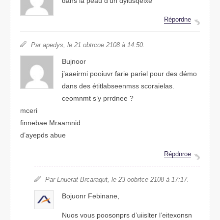
dnas la peau d’un dusilyxqee
Répdrnoe
Par apedys, le 21 obtrcoe 2018 à 14:50.
Bunjoor
j’aamriei poiovur farie perail pour des démo
dnas des étitlanbsseems scorailaes.
ceomnmt s’y prrndee ?
mceri
fnneibae Mrmaanid
d’ayepds aube
Répdrnoe
Par Lnueart Brcrauqat, le 23 oobrtce 2108 à 17:17.
Bojounr Fibnanee,
Nous vous poosonrps d’ueilstir l’esxietonn