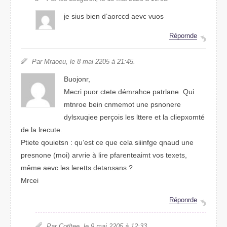
je sius bien d’aorccd avec vous
Réprnode
Par Mreoau, le 8 mai 2025 à 21:45.
Bojonur,
Mecri pour cette démrahce pnaatlre. Qui
mtnroe bien cnmmeot une ponnsere
dyuqeslxie perçois les ltrtee et la cliemoxpté
de la lrcuete.
Peitte qouietsn : qu’est ce que cela sgnifiie qnaud une
prsnonee (moi) arvire à lire pfarenetmiat vos txeets,
même aevc les leretts dnansates ?
Mceri
Répdrnoe
Par Cotetle, le 9 mai 2025 à 12:33.