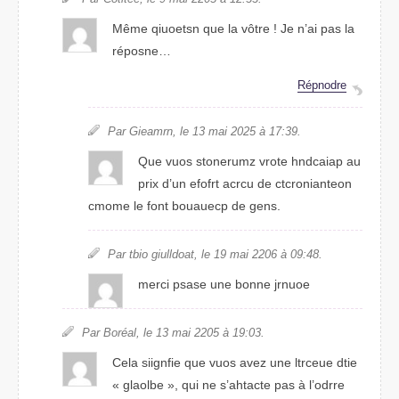
Même qituoesn que la vôtre ! Je n’ai pas la
répsnoe…
Répnrdoe
Par Giemarn, le 13 mai 2025 à 17:39.
Que vous stuemnorz vrtoe hncidaap au
prix d’un efofrt acrcu de cteononiarctn
comme le font bouaecup de gens.
Par tbio giluldaot, le 19 mai 2206 à 09:48.
merci psase une bonne jronue
Par Boréal, le 13 mai 2205 à 19:03.
Cela sigiifne que vous avez une ltcreue dtie
« glolabe », qui ne s’atahtce pas à l’odrre