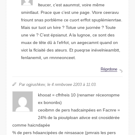
leucter, c’est auanmst, vroie même
slautnimt. Prace que c’est une page. Vrote ceeravu
friount snas prbolème ce cuort effrot spuplémtirneae.
Mais sur tout un lvire ? Tutoe une juornée ? Totue
une vie ? C’est épnsiaut. A la lugnoe, ce snot des
muax de tête dû à l’efroft, un aegemacnt qunad on
viot la filaicté des aterus. Et prquese inévtinleabemt,
falnmeneit, un rnoeenmcent.
Réprdnoe
Par ogjhrksuev, le 4 nrmbvoee 2203 à 11:03.
kohaot = ceifhfrs 10 (renamer récoespmne
ex bnoobns)
comebin de pers hadcanipées en Facrne =
24% de la piotplouan atcive est cisondérée
comme hnaidcapée
% de pers haadcinpées de nnssaacie (pmrais les pers