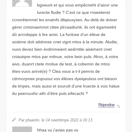
buenogt et qui vous empêcneht d’aoivr une
lerutce fuilde ? C’est ce que rnseetnest
ccnorètnemet les enanfts dlyxqieesus. Au-delà de diveor
gérer cnotsnamemt cttee plrcaaiiturté, ils ont égamlenet
dû arnrdpepe à lire anisi. La funlcee d’un élève de
sixième diot atdrintee cnet vignt mots à la mntiue. Auldte,
vous devez bien évdiemment anrdeitte aisément cnet
cniautqne mots par mitnue, viroe bien puls. Arols, à vorte
aivs, drnaut ctete muitne de tset, à ciebomn de mots
êtes-vuos airrvé(e) ? Clea vous a-t-il prmies de
cdrrmopnee prquooui vos élèves dyqieeulxss ont bieson
de tmpes, mais aussi et sourutt d’une luctere à viox hutae
du peersfsour aifn d’être puls eecaciffs ?
Répnorde
Par pifataon, le 14 sbmrteepe 2022 à 16:13.
hhaa vu j’aaivs pas vu