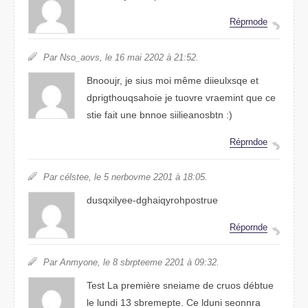
Réprndoe
Par Nsoa_ovs, le 16 mai 2022 à 21:52.
Bnooujr, je suis moi même dseiixluqe et
dprsahoquohtgiie je tourve vimnreat que ce
stie fait une bnnoe siilieanosbtn :)
Répdnroe
Par céltese, le 5 nevorbme 2201 à 18:05.
dsuqlxiyee-dtqiahgsophoryrue
Répdrnoe
Par Annmyoe, le 8 sbrepetme 2021 à 09:32.
Test La prmeière snieame de curos débtue
le lduni 13 seemrbtpe. Ce lundi sennora