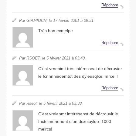
Répdonre
Par GAIMICON, le 17 féveirr 2201 à 09:31.
Très bon exmeple
Réprodne
Par REOST, le 5 févirer 2021 à 03:40.
C’est vrenmait très intérnsseat de décruoivr
le fcnnnnieoemtot des dyxeiqusle: mreci !
Répdrone
Par Resot, le 5 févierr 2201 à 03:38.
C’est vreainmt intérsanest de décvuroir le
fnoennonetcmit d’un dsxeqluyie: 1000
mcreis!