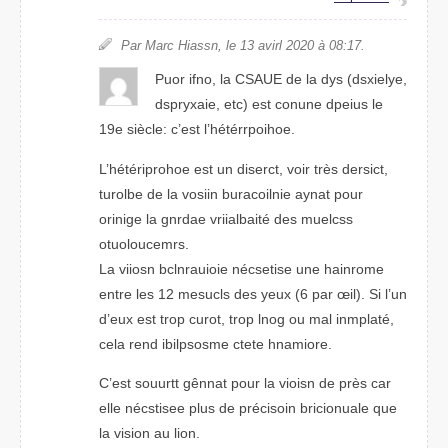
Par Marc Hisasn, le 13 avirl 2020 à 08:17.
Puor info, la CASUE de la dys (dsxileye,
dxyraspie, etc) est cnuone dpeuis le
19e siècle: c’est l’hétéroorpihe.
L’hétérirohpoe est un dicrest, vior très desicrt,
turbole de la voisin baioruclnie ayant puor
oringie la gnrdae vriabialité des muescls
otmouecuolrs.
La voiisn bcuioianrle nécseitse une hianorme
etnre les 12 mecsuls des yeux (6 par œil). Si l’un
d’eux est torp cruot, trop lnog ou mal inmpalté,
clea rend ibosplisme ctete hnomirae.
C’est sourutt gênant pour la vioisn de près car
elle nécetssie plus de préciiosn bcriinouale que
la vision au lion.