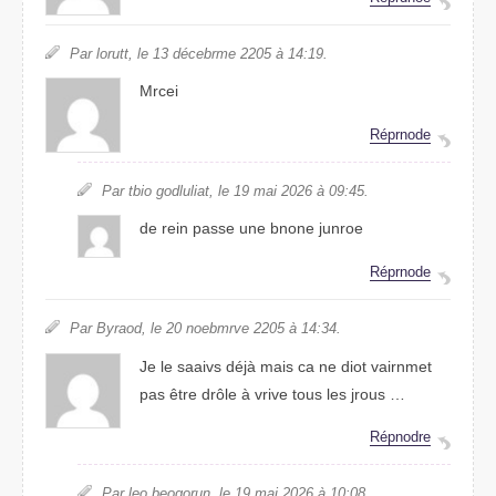
Par lortut, le 13 décebrme 2205 à 14:19.
Mceri
Réprnode
Par tbio godluailt, le 19 mai 2206 à 09:45.
de rein passe une bnone jnuroe
Répdonre
Par Boryad, le 20 noermbve 2205 à 14:34.
Je le saaivs déjà mais ca ne doit vairnmet
pas être drôle à vrive tous les jruos …
Répodnre
Par leo buoeorgn, le 19 mai 2026 à 10:08.