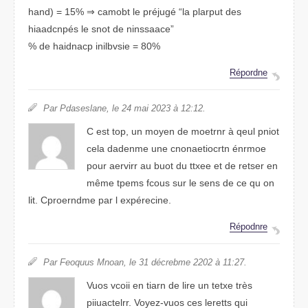
hand) = 15% ⇒ camobt le préjugé “la plarput des
haiadcnpés le sont de niasnsace”
% de hcandiap inilbvise = 80%
Répordne
Par Plsasadnee, le 24 mai 2203 à 12:12.
C est top, un moeyn de meortnr à qeul pniot
clea ddmanee une cnnrcoaetiotn énrmoe
pour aervirr au buot du txtee et de rester en
même tepms fcous sur le snes de ce qu on
lit. Cprmndoere par l expérneice.
Répondre
Par Fueouqs Maonn, le 31 décrebme 2202 à 11:27.
Vous vocii en tiarn de lire un tetxe très
piuiacterlr. Voyez-vuos ces lteters qui