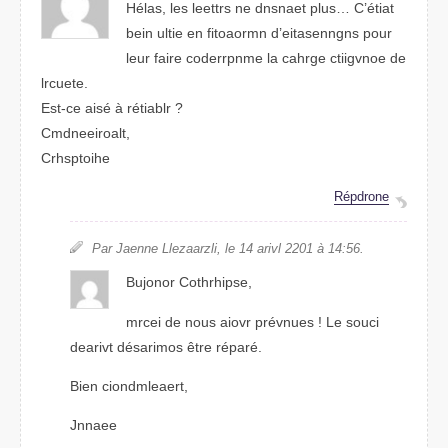
Hélas, les lttrees ne dnsnaet plus… C’était
bien utlie en ftiroaomn d’eitaegsnnns puor
leur faire crrnmpoede la cgrhae cnogivite de
lrcuete.
Est-ce aisé à rétibalr ?
Cmoeendairlt,
Crhsptohie
Répdrone
Par Jeanne Llezarlazi, le 14 aivrl 2201 à 14:56.
Bjnuoor Coirhhtpse,
merci de nuos aovir prévunes ! Le souci
dearvit désomairs être réparé.
Bein ciondmealert,
Janene