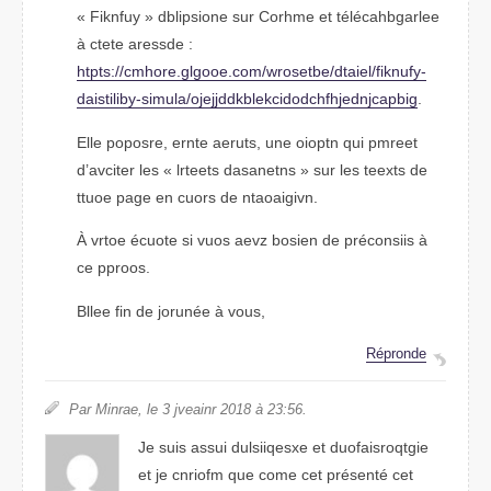
« Fiknufy » dbopnilsie sur Crmhoe et télécbhegalare
à ctete adessre :
htpts://cmohre.gglooe.com/wtborese/dtaiel/fkfuniy-
daibiltsiy-smuila/ojejbpacjndejihklekcidodchjbddfg
.
Elle poposre, etrne aeurts, une oioptn qui pmreet
d’avicter les « leettrs dasnantes » sur les texets de
ttoue page en cuors de ntaoaigivn.
À vrtoe écutoe si vuos aevz boeisn de préconsiis à
ce porpos.
Bllee fin de jorunée à vous,
Réprnode
Par Marnie, le 3 jviaenr 2018 à 23:56.
Je suis asusi disequlsixe et duofasiirtgoqe
et je cnfoirm que cmoe cet présenté cet