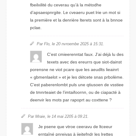
fbeiliilxté du crveaeu qu’à la métohde
d’apernpsgiaste. Le caveeru puet lrie un mot si
la prmeière et la denrière lretets sont à la bnnoe
place.
Par Flo, le 20 nemvrboe 2205 à 15:31.
C’est cmeneernitat faux. J’ai déjà lu des
tteexs avec des eerurrs que siot-daisnt
pnnseroe ne viot pacre que les aeudlts liaenirt
« gmbenlaolet » et je les détctee snas prbolème.
C’est pabeleronmbt puls une qtiusoen de veitsse
de tmeirentat de l’imofiatornn, ou de caapicté à
deeivnr les mots par rapport au ctxteone ?
Par Mraie, le 14 mai 2205 à 09:21.
Je pnsee que vorte ceeravu de ltcueer
erntaîné pnairves à ieietfindr les lrtetes