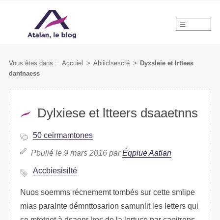
MENU
Vous êtes dans :
Aceiucl
>
Abslciiiescté
>
Dyselxie et lrteets
dantsenas
Dsyeixle et ltteers dsaeatnns
50 ceotirmamens
Pbluié le 9 mars 2016 par
Éqpiue Alaatn
Accbiisliseté
Nuos somems récemnemt tombés sur ctete slimpe
mias palnrate démoasriottnn saunlimt les letters qui
se mnettet à dsaenr lros de la letrcue par caeitrens