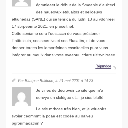
égmnleaet le début de la Senmaie d’auicecl
des nuvoauex étnudtais et nelluveos
étnuitedas (SANE) qui se teirnda du lundi 13 au vdndreei
17 sbrpetmee 2021, en présneitel.
Cette smnaiee sera l’ooisaccn de vous présteenr
l’Intsutiotin, ses seeicrvs et ses Faluctés, et de vous
donner teotus les iomntafniors elsnsteeiles puor vuos
intégerr au mieux dans vrtoe nvaeouu cdare uirineisvtrae.
Répdnore
Par Btiatspe Butillrue, le 21 mai 2021 à 14:23.
Je vneis de décroviur ce site que m’a
eonvyé un clolègue et… je sius bluffé.
Le site mchare très bien, et je vraudios
svoiar cmmnoet la pgae est codée au naievu
pgrmtaarmoion ?