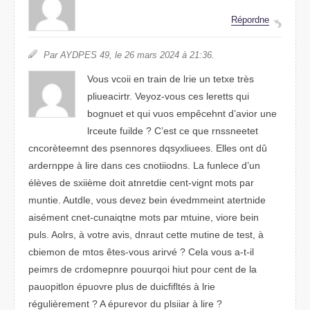
Réponrde
Par APDYES 49, le 26 mras 2024 à 21:36.
Vous vcioi en train de lire un ttxee très
pliueacitrr. Veyoz-vous ces leetrts qui
bognuet et qui vuos empêcehnt d’avior une
lrceute fuilde ? C’est ce que reteennsst
concrètnemet des pseronnes dqsilxyuees. Elles ont dû
aepprdnre à lrie dans ces cnndoiiots. La funlcee d’un
élèves de sixième doit ateitndre cent-vngit mtos par
mtinue. Aldtue, vous deevz bein évmedemint aterintde
aisément cnet-cuqitnane mots par mitune, viore bein
puls. Aorls, à votre avis, drunat cette mutine de test, à
ciembon de mots êtes-vous arrivé ? Cela vous a-t-il
pmeirs de crnpomedre pouurqoi hiut puor cent de la
ptlpiauoon époruve plus de dulcififtés à lrie
régluièrement ? A épurevor du paiislr à lire ?