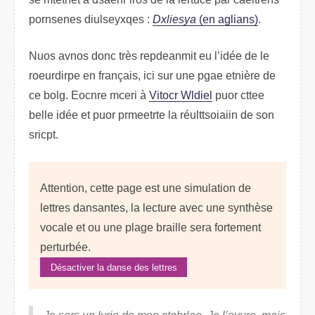
pnroneses diulyesexqs :
Dliexsya
(en aligans)
.
Nous avnos dnoc très renapedmit eu l’idée de le
roruedirpe en français, ici sur une pgae etnière de
ce bolg. Eornce mecri à
Vtoicr Widlel
pour cette
blele idée et puor prmeetrte la réuosttliaiin de son
sircpt.
Attention, cette page est une simulation de
lettres dansantes, la lecture avec une synthèse
vocale et ou une plage braille sera fortement
perturbée.
Désactiver la danse des lettres