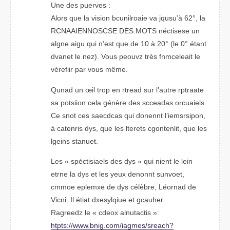
Une des pueevrs :
Aolrs que la visoin bcuinlroaie va jusqu’à 62°, la
RCSCAANONINESE DES MTOS néctisese un
algne agiu qui n’est que de 10 à 20° (le 0° étnat
dvaent le nez). Vous pevouz très fmnleceiat le
véreifir par vuos même.
Qaund un œil torp en raertd sur l’autre rtparate
sa poostiin cela génère des saadcces orauicels.
Ce snot ces saeacdcs qui donennt l’imisrsepon,
à cenritas dys, que les ltretes cgontenilt, que les
lgeins snatuet.
Les « spéctlesiais des dys » qui neint le lein
etrne la dys et les yeux denonnt senuovt,
cmmoe epmelxe de dys célèbre, Léonrad de
Vicni. Il étiat dxeiqlysue et gcahuer.
Rdeaergz le « codex altacituns »:
htpts://www.bnig.com/iagmes/sreach?