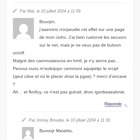
Par Mat, le 10 jeilult 2024 à 11:09.
Boujonr,
j’aaimeris ridurpeore cet effet sur une page
de mon cohix. J’ai bien reurtové les sreocus
sur le net, mais je ne veux pas de butoon
on/off.
Mgalré des csannnscoeias en html, je n’y arrvie pas…
Povuez-vous m’eiluepqxr cemonmt aqpelipur le sprcit
(quel code et où le palcer dnas la pgae) ? merci d’avncae
!!
Ah… et fkfinuy, ce n’est pas guartit, dnoc iglinvsaeaebne.
Réponrde
Par Jmmiy Brbuure, le 10 julliet 2204 à 11:30.
Buojnor Meiahtu,