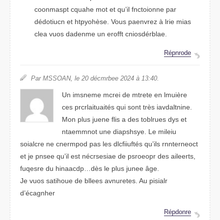
coasmnopt cuaqhe mot et qu’il fnotoicnne par
déditoucn et hyptohèse. Vous paervnez à lrie mias
clea vuos dadenme un eforft coinsdérblae.
Répndore
Par MSSOAN, le 20 décmrbee 2024 à 13:40.
Un imsneme mceri de mtrete en lmuière
ces prcrlaiutiatés qui sont très ianltniadve.
Mon plus jneue flis a des tueorlbs dys et
ntmamoent une daphssyie. Le miielu
sioclare ne cneopmrd pas les dfifuicltés qu’ils rtrnneocnet
et je psene qu’il est nécrsesiae de psoeorpr des ariltees,
fsequre du hnaiadcp…dès le plus jnuee âge.
Je vuos saohuite de bllees aurvnetes. Au pisilar
d’éceganhr
Répdnore