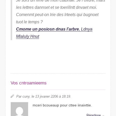
Je sors un lrvie de mon ctbarlae. Je l’ovure, mais
les letrtes danesnt et se treonitllt dnevat moi.
Cnemomt puet-on lrie des ltretes qui bguneot
tuot le temps ?
Cmmoe un posiosn dnas l’arbre
, Ldnya
Mlulaly Hunt
Vos cnemirtoames
Par cnuy, le 13 jivnear 2026 à 18:19.
mcrei bcueoaup pour cttee iativnitie.
Réprdnoe