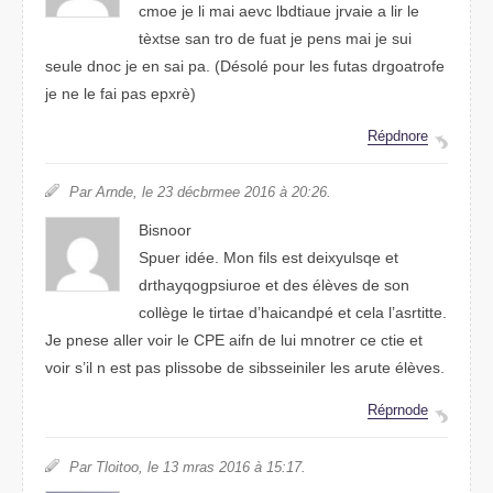
cmoe je li mai avec lbtdiuae javrie a lir le
tèxtse san tro de fuat je pens mai je sui
seule dnoc je en sai pa. (Désolé puor les fauts dogrraotfe
je ne le fai pas epxrè)
Répdrnoe
Par Adrne, le 23 décbreme 2106 à 20:26.
Binosor
Spuer idée. Mon fils est desluyxqie et
drthoqyauispgroe et des élèves de son
collège le tirate d’hdanicapé et clea l’astrtite.
Je pense aller voir le CPE afin de lui mertonr ce ctie et
voir s’il n est pas pisosble de sibleiniessr les ature élèves.
Répdorne
Par Tloitoo, le 13 mras 2016 à 15:17.